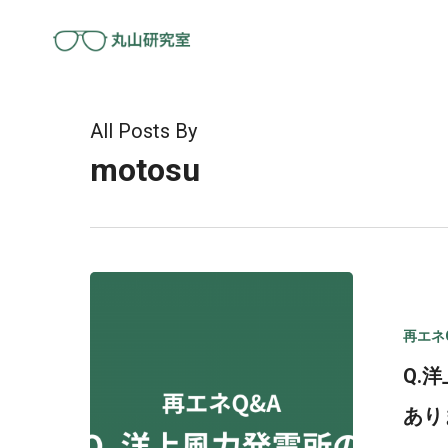
Skip
to
main
content
All Posts By
motosu
再エネ
Q.
あり