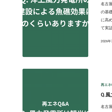
名古
の基
に高
て実
2026年
再エネ
Q.
Hit enter to search or ESC to close
名古