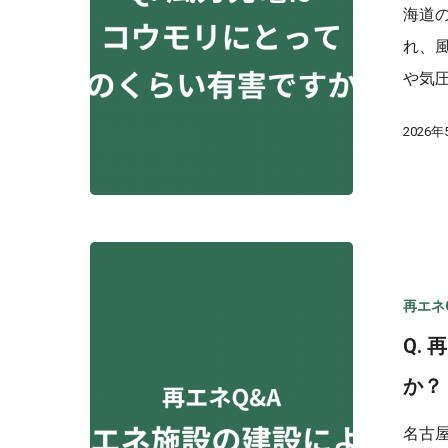
海道
れ、
や気
2026年
再エネ
Q.
か？
名古