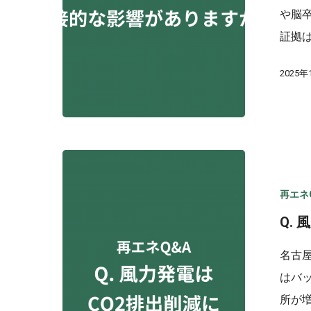
や脳
証拠
2025年
再エネ
Q.
名古
はバ
所が