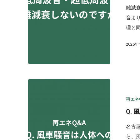
離減
音よ
理と
2025年
再エネ
Q.
名古
ら、