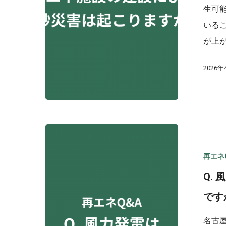
生可
いる
が上
2026年
再エネ
Q.
です
名古