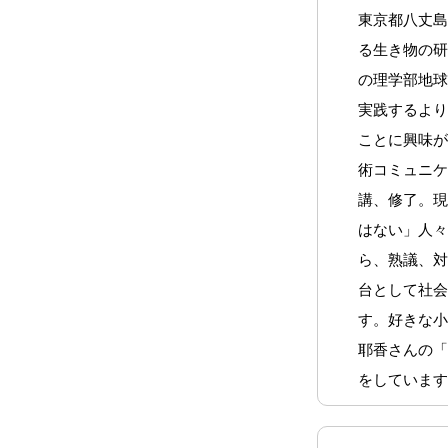
東京都八丈
る生き物の
の理学部地
実践するよ
ことに興味
術コミュニケ
講、修了。
はない」人
ら、熟議、
台として社
す。好きな
耶香さんの
をしていま