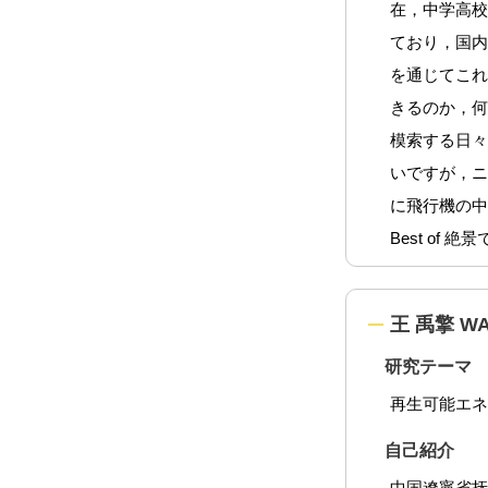
在，中学高
ており，国
を通じてこ
きるのか，
模索する日々
いですが，
に飛行機の
Best of 絶
王 禹擎 WA
研究テーマ
再生可能エ
自己紹介
中国遼寧省