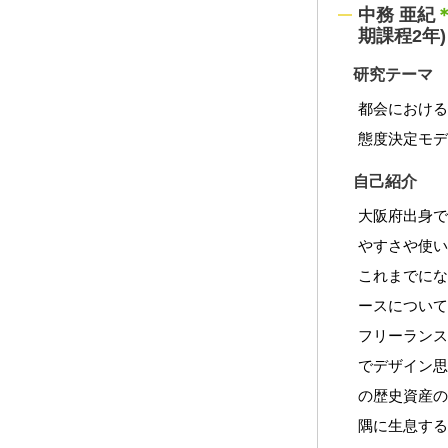
中務 亜紀
期課程2年)
研究テーマ
都会におけ
態度決定モ
自己紹介
大阪府出身
やすさや使
これまでに
ースについ
フリーラン
でデザイン
の歴史資産
隅に生息す