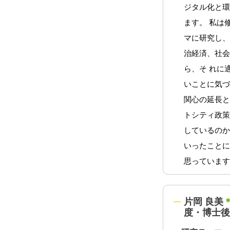
ジタル化と
ます。 私は
マに研究し
治経済、社
ら、そ れに
いことに気づ
関心の延長と
トシティ政
しているの
いったこと
思っていま
片岡 良美
度・博士後