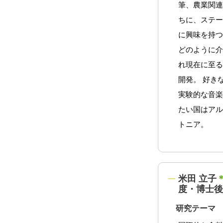
筆、農業関
ちに、ステ
に興味を持
どのように
れ現在に至る
開発。 好き
実験的な音
たい国はア
トニア。
米田 立子
度・博士後
研究テーマ