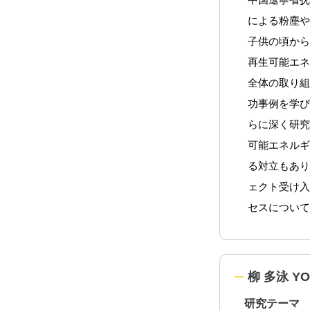
による粉塵
子供の頃か
再生可能エ
全体の取り組
功事例を学
らに深く研究
可能エネル
る対立もあ
ェクト受け
セスについ
柳 多泳 YO
研究テーマ