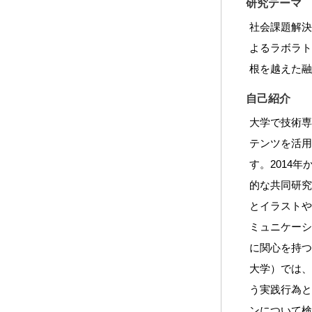
研究テーマ
社会課題解
よるラボラ
根を越えた
自己紹介
大学で技術
テンツを活
す。2014
的な共同研
とイラスト
ミュニケー
に関心を持
大学）では
う実践行為
ンについて検