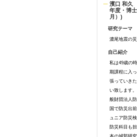
濱口 和久 H
年度・博士
月）)
研究テーマ
濃尾地震の
自己紹介
私は49歳の
期課程に入
張っていき
い致します
般財団法人
国で防災出
ュニア防災
防災科目も
本の城郭研