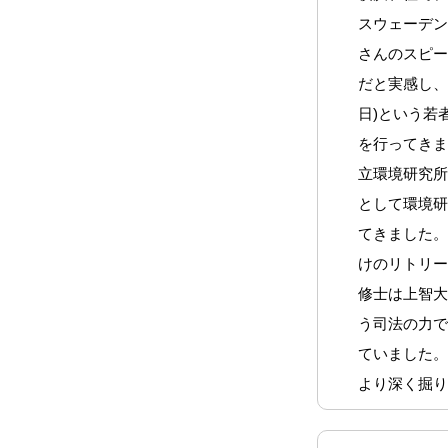
スウェーデ
さんのスピ
だと実感し、Fr
日)という若
を行ってき
立環境研究
として環境
てきました
けのリトリ
修士は上智
う司法の力
ていました
より深く掘