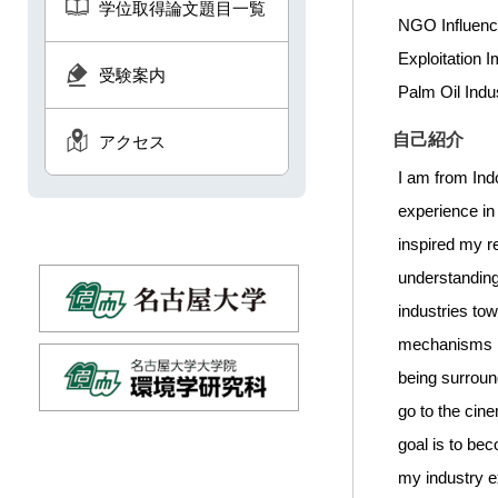
学位取得論文題目一覧
NGO Influence
Exploitation 
受験案内
Palm Oil Indu
自己紹介
アクセス
I am from Ind
experience in 
inspired my r
understanding
industries tow
mechanisms i
being surround
go to the cin
goal is to be
my industry e