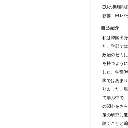
EUの循環型
影響―EUバ
自己紹介
私は韓国出
た。学部で
政治のゼミに
を持つよう
した。学部3
国ではあま
りました。現
て学ぶ中で
の関心をさ
策の研究に進
聴くことと